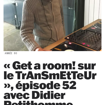
ANNÉE 80
« Get a room! sur
le TrAnSmEtTeUr
», épisode 52
avec Didier
Petithomme