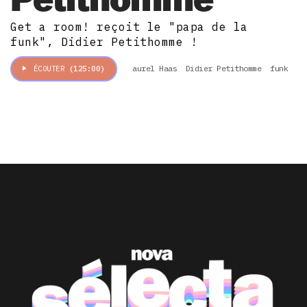
Get a room! reçoit le "papa de la
funk", Didier Petithomme !
aurel Haas
Didier Petithomme
funk
ÉCOUTER
(125:00)