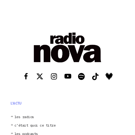
L'ACTU
les radios
c’était quoi ce titre
les podcasts