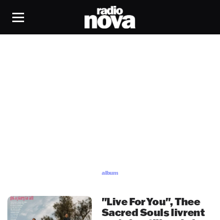
album
album
"Live For You", Thee
Sacred Souls livrent