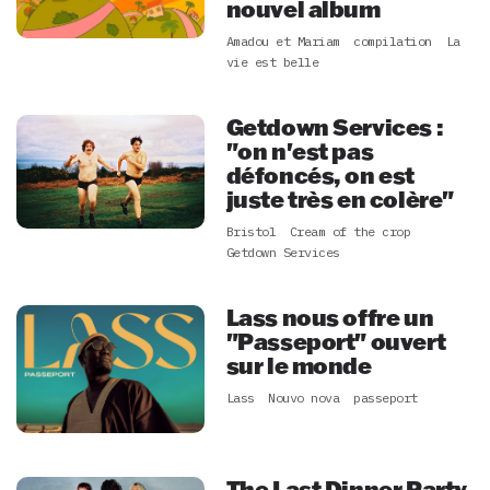
nouvel album
Amadou et Mariam
compilation
La
vie est belle
Getdown Services :
"on n'est pas
défoncés, on est
juste très en colère"
Bristol
Cream of the crop
Getdown Services
Lass nous offre un
"Passeport" ouvert
sur le monde
Lass
Nouvo nova
passeport
The Last Dinner Party,