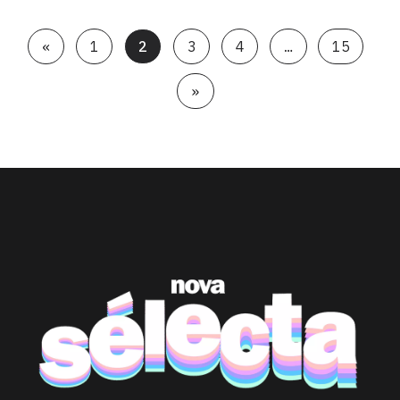
«
1
2
3
4
…
15
»