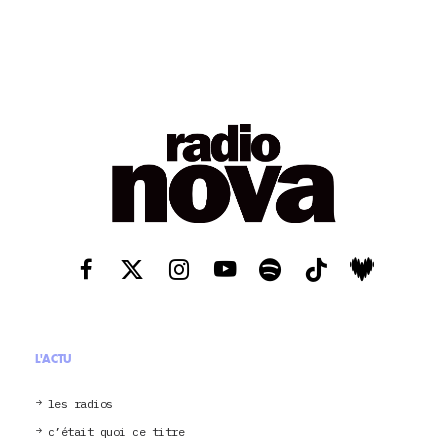
L'ACTU
les radios
c’était quoi ce titre