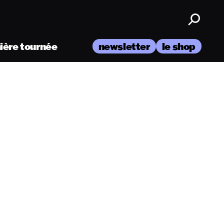
nière tournée
newsletter
le shop