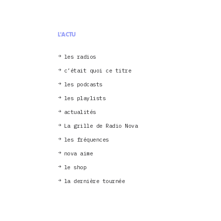
L'ACTU
les radios
c’était quoi ce titre
les podcasts
les playlists
actualités
La grille de Radio Nova
les fréquences
nova aime
le shop
la dernière tournée