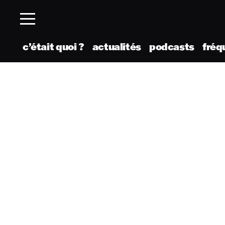
c’était quoi ?
actualités
podcasts
fréq