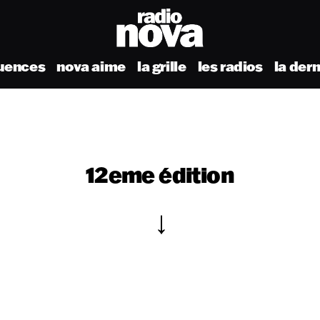
uences
nova aime
la grille
les radios
la der
12eme édition