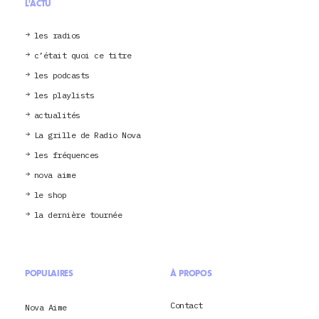
L'ACTU
les radios
c’était quoi ce titre
les podcasts
les playlists
actualités
La grille de Radio Nova
les fréquences
nova aime
le shop
la dernière tournée
POPULAIRES
À PROPOS
Contact
Nova Aime