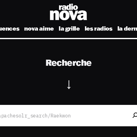
uences
nova aime
la grille
les radios
la der
Recherche
Rechercher :