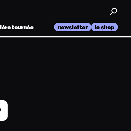
nière tournée
newsletter
le shop