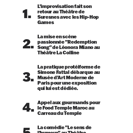
L’improvisation fait son
1.
retour au Théâtre de
Suresnes avec les Hip-Hop
Games
La mise en scène
2.
passionnée "Redemption
Song" de Léonora Miano au
Théâtre La Colline
La pratique protéiforme de
3.
Simone Fattal débarque au
Musée d'Art Moderne de
Paris pour une exposition
qui lui est dédiée.
4.
Appel aux gourmands pour
le Food Temple Maroc au
Carreau du Temple
5.
La comédie "Le sens de
l'humour" au Théâtre