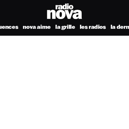
uences
nova aime
la grille
les radios
la der