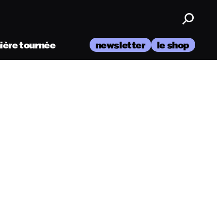
nière tournée
newsletter
le shop