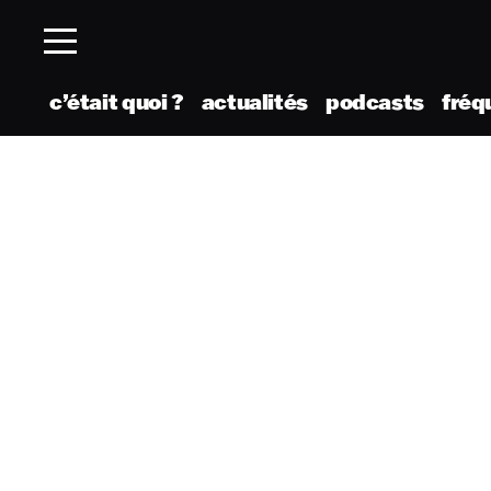
c’était quoi ?
actualités
podcasts
fréq