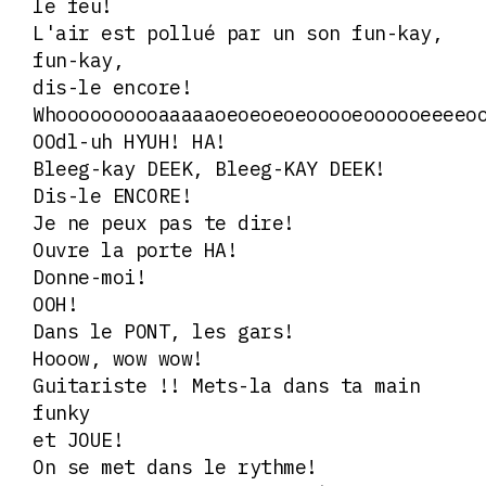
le feu!
L'air est pollué par un son fun-kay,
fun-kay,
dis-le encore!
Whoooooooooaaaaaoeoeoeoeooooeoooooeeeeo
OOdl-uh HYUH! HA!
Bleeg-kay DEEK, Bleeg-KAY DEEK!
Dis-le ENCORE!
Je ne peux pas te dire!
Ouvre la porte HA!
Donne-moi!
OOH!
Dans le PONT, les gars!
Hooow, wow wow!
Guitariste !! Mets-la dans ta main
funky
et JOUE!
On se met dans le rythme!