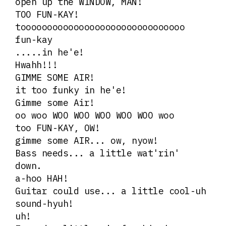
open up the WINDOW, MAN!
TOO FUN-KAY!
tooooooooooooooooooooooooooooooo
fun-kay
.....in he'e!
Hwahh!!!
GIMME SOME AIR!
it too funky in he'e!
Gimme some Air!
oo woo WOO WOO WOO WOO WOO woo
too FUN-KAY, OW!
gimme some AIR... ow, nyow!
Bass needs... a little wat'rin'
down.
a-hoo HAH!
Guitar could use... a little cool-uh
sound-hyuh!
uh!