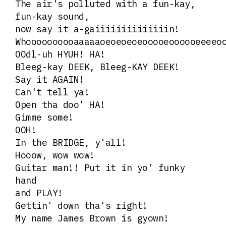
The air's polluted with a fun-kay,
fun-kay sound,
now say it a-gaiiiiiiiiiiiiiin!
Whoooooooooaaaaaoeoeoeoeooooeoooooeeeeo
OOdl-uh HYUH! HA!
Bleeg-kay DEEK, Bleeg-KAY DEEK!
Say it AGAIN!
Can't tell ya!
Open tha doo' HA!
Gimme some!
OOH!
In the BRIDGE, y'all!
Hooow, wow wow!
Guitar man!! Put it in yo' funky
hand
and PLAY!
Gettin' down tha's right!
My name James Brown is gyown!