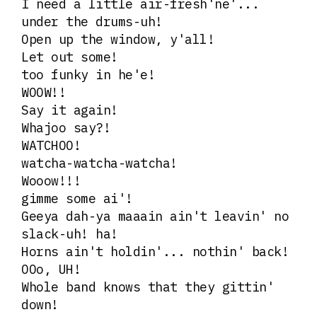
I need a little air-fresh'ne'...
under the drums-uh!
Open up the window, y'all!
Let out some!
too funky in he'e!
WOOW!!
Say it again!
Whajoo say?!
WATCHOO!
watcha-watcha-watcha!
Wooow!!!
gimme some ai'!
Geeya dah-ya maaain ain't leavin' no
slack-uh! ha!
Horns ain't holdin'... nothin' back!
OOo, UH!
Whole band knows that they gittin'
down!