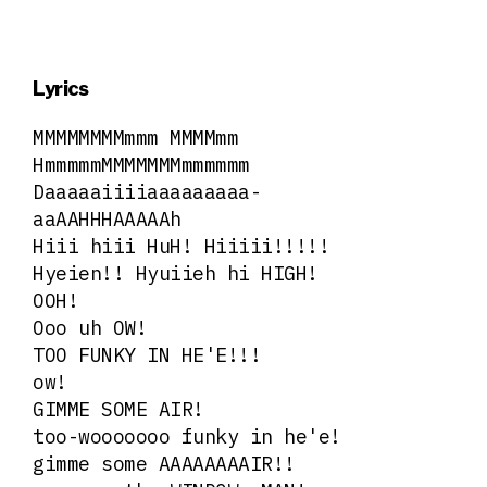
Lyrics
MMMMMMMMmmm MMMMmm
HmmmmmMMMMMMMmmmmmm
Daaaaaiiiiaaaaaaaaa-
aaAAHHHAAAAAh
Hiii hiii HuH! Hiiiii!!!!!
Hyeien!! Hyuiieh hi HIGH!
OOH!
Ooo uh OW!
TOO FUNKY IN HE'E!!!
ow!
GIMME SOME AIR!
too-wooooooo funky in he'e!
gimme some AAAAAAAAIR!!