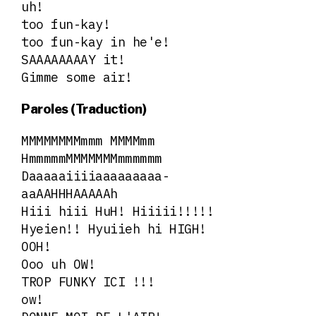
uh!
too fun-kay!
too fun-kay in he'e!
SAAAAAAAAY it!
Gimme some air!
Paroles (Traduction)
MMMMMMMMmmm MMMMmm
HmmmmmMMMMMMMmmmmmm
Daaaaaiiiiaaaaaaaaa-
aaAAHHHAAAAAh
Hiii hiii HuH! Hiiiii!!!!!
Hyeien!! Hyuiieh hi HIGH!
OOH!
Ooo uh OW!
TROP FUNKY ICI !!!
ow!