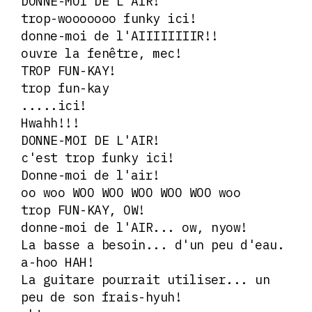
DONNE-MOI DE L'AIR!
trop-wooooooo funky ici!
donne-moi de l'AIIIIIIIIR!!
ouvre la fenêtre, mec!
TROP FUN-KAY!
trop fun-kay
.....ici!
Hwahh!!!
DONNE-MOI DE L'AIR!
c'est trop funky ici!
Donne-moi de l'air!
oo woo WOO WOO WOO WOO WOO woo
trop FUN-KAY, OW!
donne-moi de l'AIR... ow, nyow!
La basse a besoin... d'un peu d'eau.
a-hoo HAH!
La guitare pourrait utiliser... un
peu de son frais-hyuh!