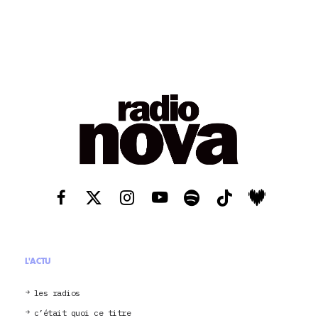
L'ACTU
les radios
c’était quoi ce titre