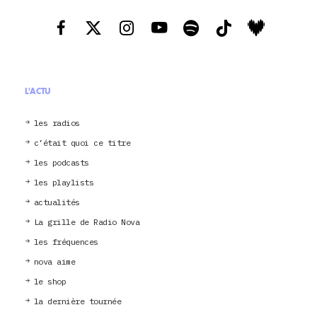
L'ACTU
les radios
c’était quoi ce titre
les podcasts
les playlists
actualités
La grille de Radio Nova
les fréquences
nova aime
le shop
la dernière tournée