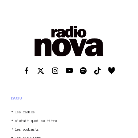
L'ACTU
les radios
c’était quoi ce titre
les podcasts
les playlists