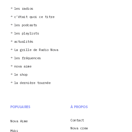
les radios
c’était quoi ce titre
les podcasts
les playlists
actualités
La grille de Radio Nova
les fréquences
nova aime
le shop
la dernière tournée
POPULAIRES
À PROPOS
Contact
Nova Aime
Nova crew
Miki