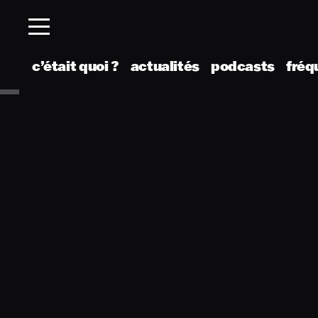
c’était quoi ?
actualités
podcasts
fréq