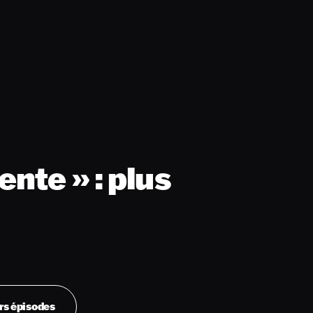
nte » : plus
rs épisodes