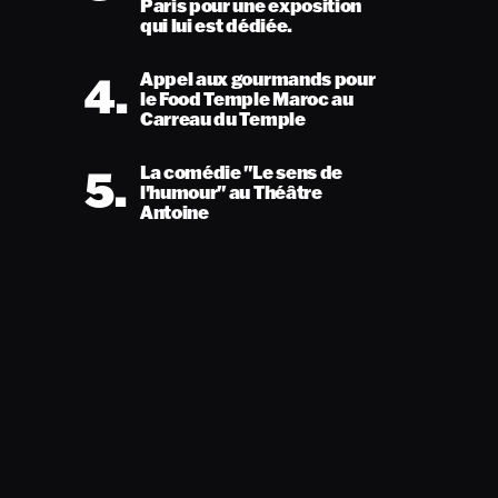
Paris pour une exposition
qui lui est dédiée.
4.
Appel aux gourmands pour
le Food Temple Maroc au
Carreau du Temple
5.
La comédie "Le sens de
l'humour" au Théâtre
Antoine