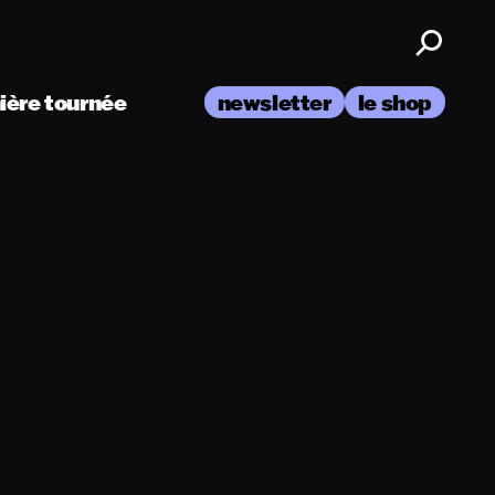
nière tournée
newsletter
le shop