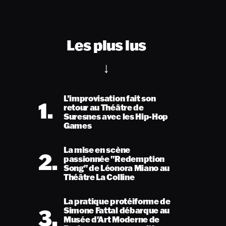
Les plus lus
L’improvisation fait son
1.
retour au Théâtre de
Suresnes avec les Hip-Hop
Games
La mise en scène
2.
passionnée "Redemption
Song" de Léonora Miano au
Théâtre La Colline
La pratique protéiforme de
3.
Simone Fattal débarque au
Musée d'Art Moderne de