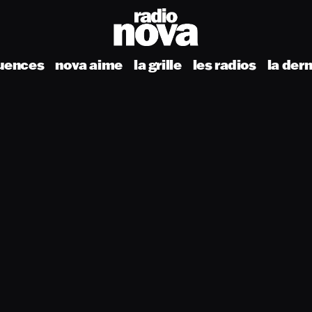
uences
nova aime
la grille
les radios
la der