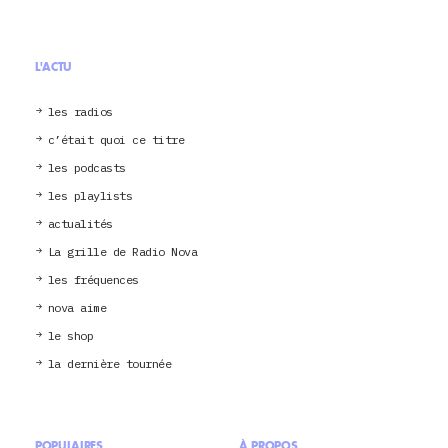
L'ACTU
les radios
c’était quoi ce titre
les podcasts
les playlists
actualités
La grille de Radio Nova
les fréquences
nova aime
le shop
la dernière tournée
POPULAIRES
À PROPOS