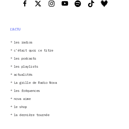
L'ACTU
les radios
c’était quoi ce titre
les podcasts
les playlists
actualités
La grille de Radio Nova
les fréquences
nova aime
le shop
la dernière tournée