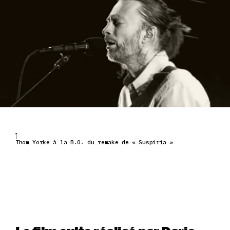
Thom Yorke à la B.O. du remake de « Suspiria »