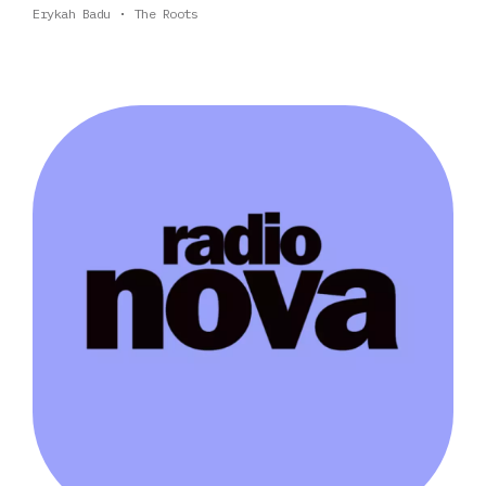
Erykah Badu
The Roots