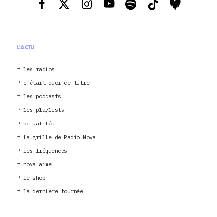
L'ACTU
les radios
c’était quoi ce titre
les podcasts
les playlists
actualités
La grille de Radio Nova
les fréquences
nova aime
le shop
la dernière tournée