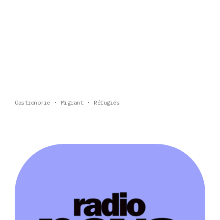
Gastronomie
Migrant
Réfugiés