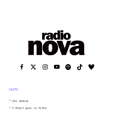
L'ACTU
les radios
c’était quoi ce titre