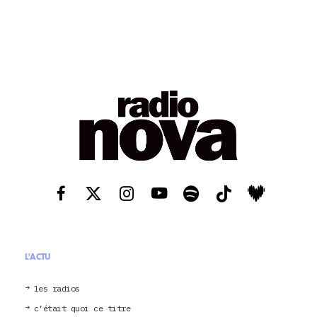
L'ACTU
les radios
c’était quoi ce titre