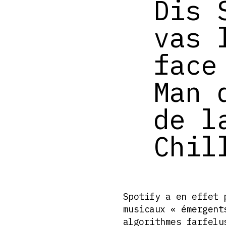
Dis 
vas 
face
Man 
de l
Chil
Spotify a en effet 
musicaux « émergent
algorithmes farfelu