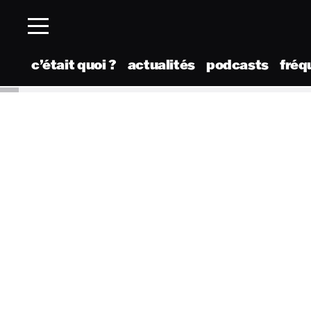
c’était quoi ?
actualités
podcasts
fréq