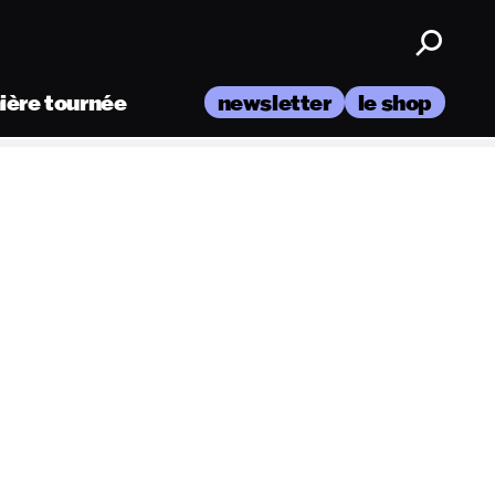
nière tournée
newsletter
le shop