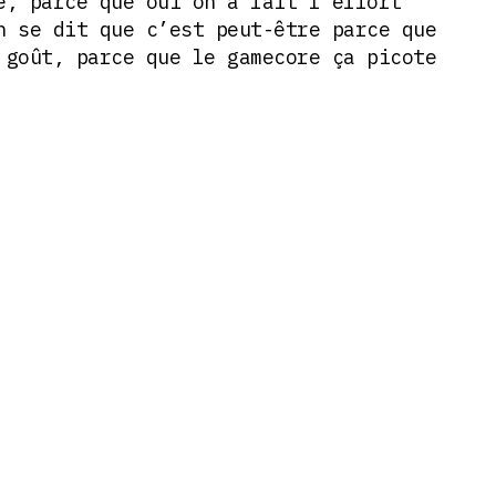
e, parce que oui on a fait l’effort
n se dit que c’est peut-être parce que
 goût, parce que le gamecore ça picote