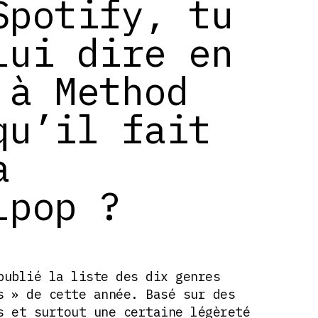
Spotify, tu
lui dire en
 à Method
qu’il fait
a
lpop ?
publié la liste des dix genres
s » de cette année. Basé sur des
s et surtout une certaine légèreté