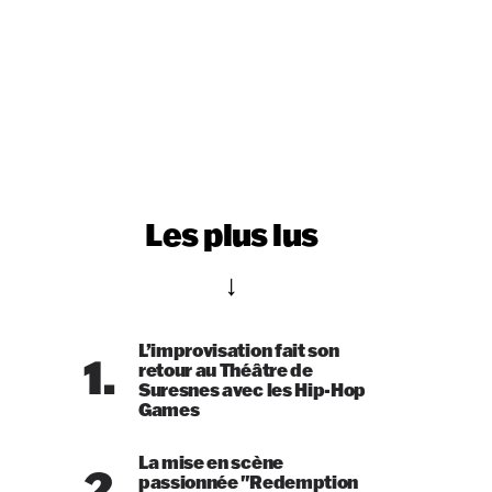
Les plus lus
L’improvisation fait son
1.
retour au Théâtre de
Suresnes avec les Hip-Hop
Games
La mise en scène
2.
passionnée "Redemption