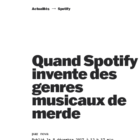
Actualités
Spotify
Quand Spotify
invente des
genres
musicaux de
merde
par
nova
Publié le 8 décembre 2017 à 12 h 37 min