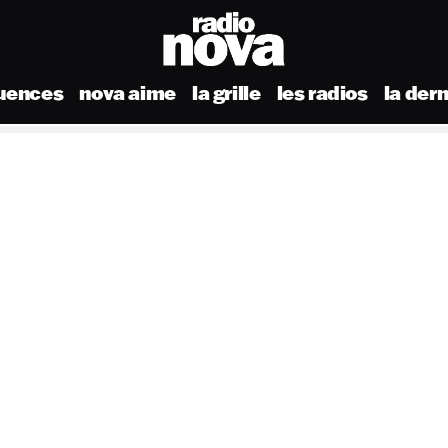
uences
nova aime
la grille
les radios
la der