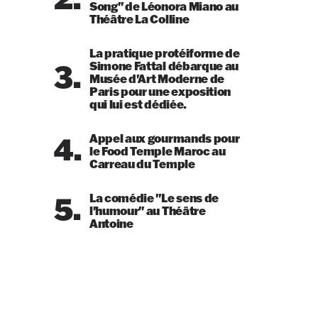
Song" de Léonora Miano au
Théâtre La Colline
La pratique protéiforme de
3.
Simone Fattal débarque au
Musée d'Art Moderne de
Paris pour une exposition
qui lui est dédiée.
4.
Appel aux gourmands pour
le Food Temple Maroc au
Carreau du Temple
5.
La comédie "Le sens de
l'humour" au Théâtre
Antoine