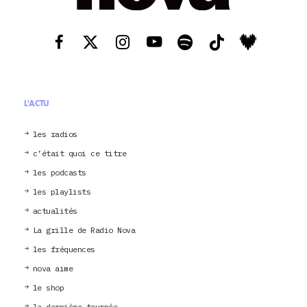
L'ACTU
les radios
c’était quoi ce titre
les podcasts
les playlists
actualités
La grille de Radio Nova
les fréquences
nova aime
le shop
la dernière tournée