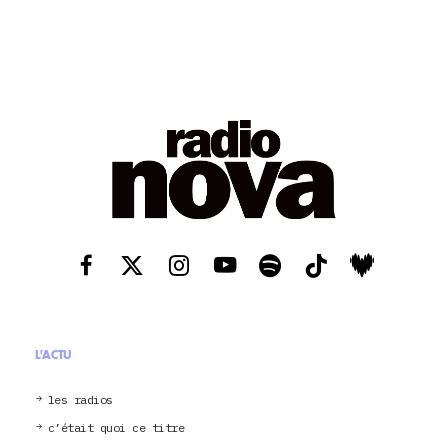
L'ACTU
les radios
c’était quoi ce titre