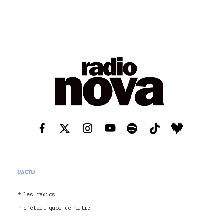
L'ACTU
les radios
c’était quoi ce titre