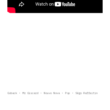
Goback
Mr Giscard
Nouvo Nova
Pop
Ségo Raffaitin