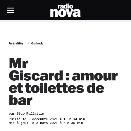
Actualités
Goback
Mr
Giscard : amour
et toilettes de
bar
par
Ségo Raffaitin
Publié le 5 décembre 2023 à 18 h 34 min
Mis à jour le 8 mars 2024 à 8 h 36 min