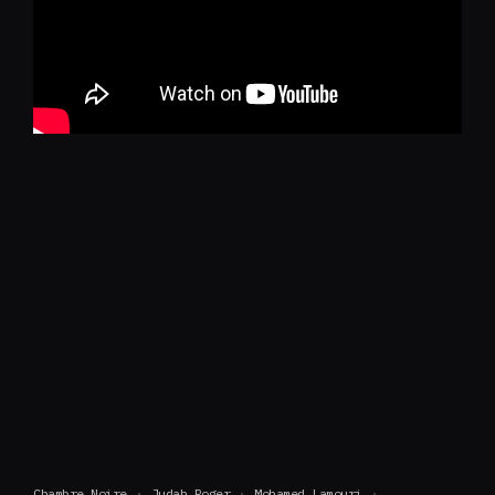
Chambre Noire
Judah Roger
Mohamed Lamouri