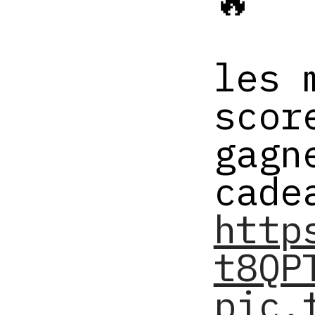
🔥
les 
scor
gagn
cade
http
t8QP
pic.