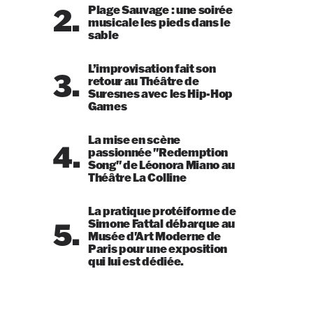
2.
Plage Sauvage : une soirée
musicale les pieds dans le
sable
L’improvisation fait son
3.
retour au Théâtre de
Suresnes avec les Hip-Hop
Games
La mise en scène
4.
passionnée "Redemption
Song" de Léonora Miano au
Théâtre La Colline
La pratique protéiforme de
5.
Simone Fattal débarque au
Musée d'Art Moderne de
Paris pour une exposition
qui lui est dédiée.