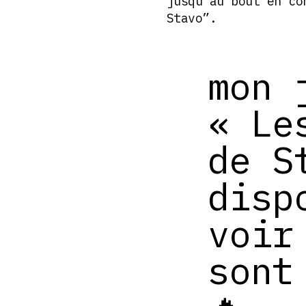
jusqu’au bout en co
Stavo”.
mon 
« Le
de S
disp
voir
sont