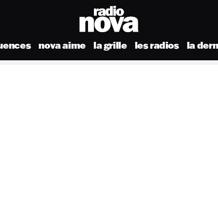
uences
nova aime
la grille
les radios
la der