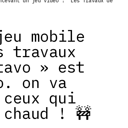
ncevant un jeu vidéo : “Les Travaux de
jeu mobile
s travaux
tavo » est
o. on va
 ceux qui
 chaud ! 🚧