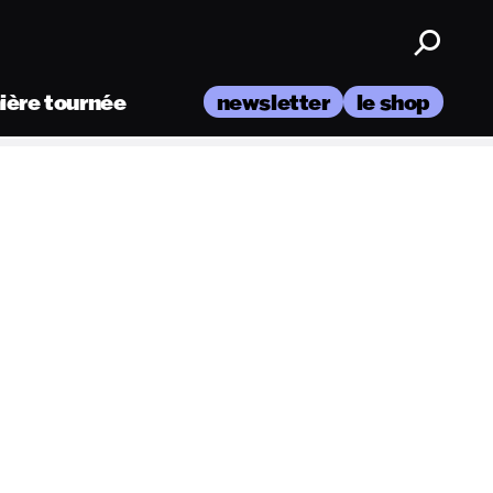
nière tournée
newsletter
le shop