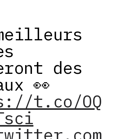
meilleurs
es
eront des
aux 👀
s://t.co/OQ
Tsci
twitter.com