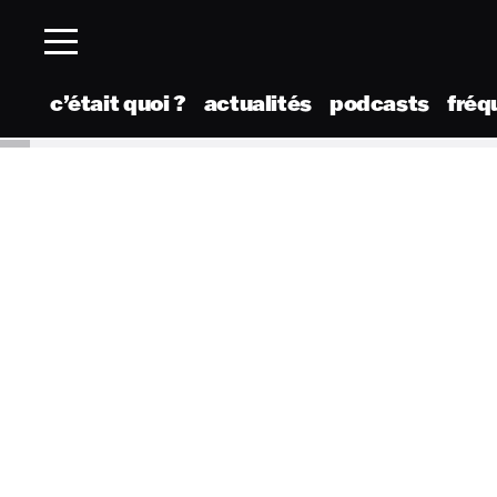
c’était quoi ?
actualités
podcasts
fréq