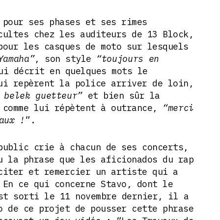
 pour ses phases et ses rimes
cultes chez les auditeurs de 13 Block,
pour les casques de moto sur lesquels
Yamaha”
, son style
“toujours en
ui décrit en quelques mots le
ui repèrent la police arriver de loin,
 belek guetteur”
et bien sûr la
 comme lui répètent à outrance,
“merci
aux !
”.
public crie à chacun de ses concerts,
u la phrase que les aficionados du rap
citer et remercier un artiste qui a
 En ce qui concerne Stavo, dont le
t sorti le 11 novembre dernier, il a
o de ce projet de pousser cette phrase