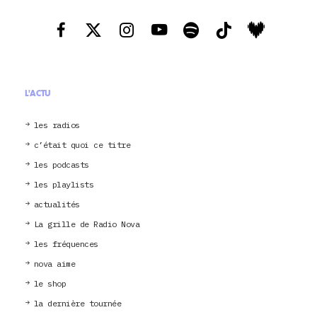
L'ACTU
les radios
c’était quoi ce titre
les podcasts
les playlists
actualités
La grille de Radio Nova
les fréquences
nova aime
le shop
la dernière tournée