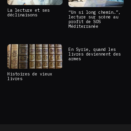
La lecture et ses
“Un si long chemin…”,
déclinaisons
lecture sur scène au
profit de SOS
Méditerranée
En Syrie, quand les
livres deviennent des
armes
Histoires de vieux
livres