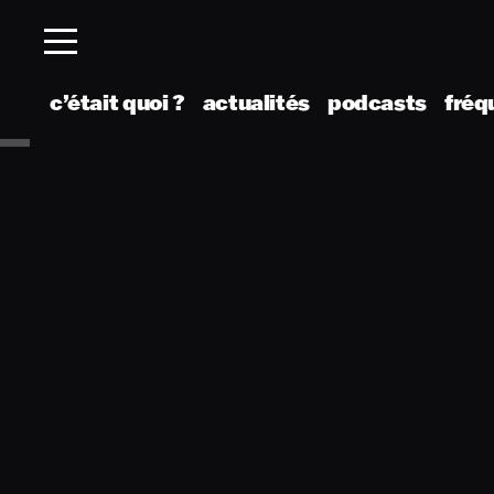
c’était quoi ?
actualités
podcasts
fréq