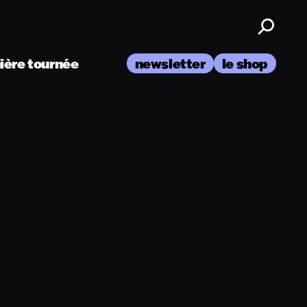
nière tournée
newsletter
le shop