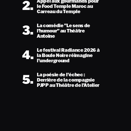
2.
Appel aux gourmands pour
le Food Temple Maroc au
Carreau du Temple
3.
La comédie "Le sens de
l'humour" au Théâtre
Antoine
4.
Le festival Radiance 2026 à
la Boule Noire réimagine
l’underground
5.
La poésie de l’échec :
Derrière de la compagnie
PJPP au Théâtre de l'Atelier