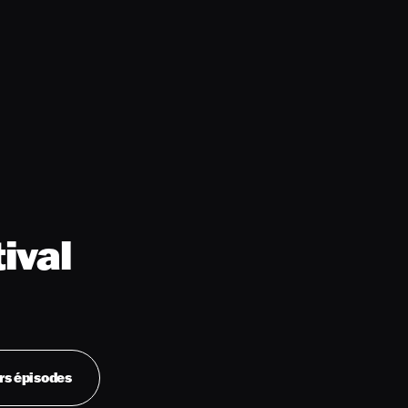
ival
rs épisodes