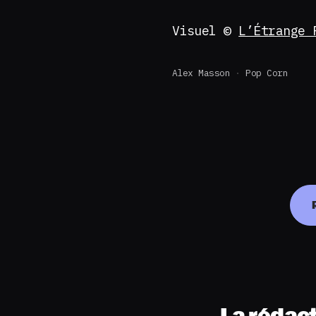
Visuel ©
L’Étrange 
Alex Masson
Pop Corn
La rédac