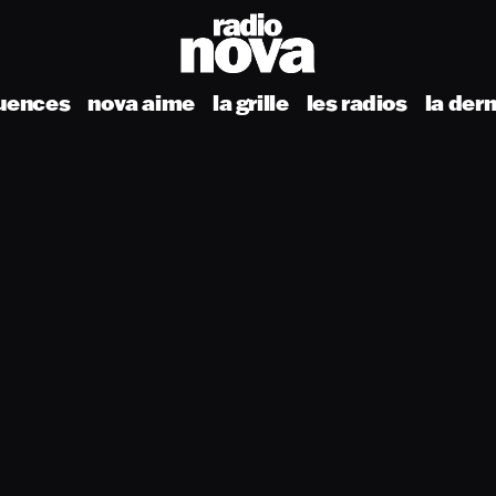
uences
nova aime
la grille
les radios
la der