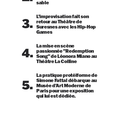
sable
L’improvisation fait son
3.
retour au Théâtre de
Suresnes avec les Hip-Hop
Games
La mise en scène
4.
passionnée "Redemption
Song" de Léonora Miano au
Théâtre La Colline
La pratique protéiforme de
5.
Simone Fattal débarque au
Musée d'Art Moderne de
Paris pour une exposition
qui lui est dédiée.