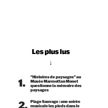
Les plus lus
"Histoires de paysages" au
1.
Musée Marmottan Monet
questionne la mémoire des
paysages
2.
Plage Sauvage : une soirée
musicale les pieds dans le