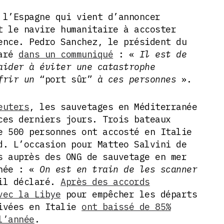
 l’Espagne qui vient d’annoncer
t le navire humanitaire à accoster
ence. Pedro Sanchez, le président du
laré
dans un communiqué
: «
Il est de
aider à éviter une catastrophe
ffrir un
“port sûr”
à ces personnes
».
euters
, les sauvetages en Méditerranée
ces derniers jours. Trois bateaux
e 500 personnes ont accosté en Italie
d. L’occasion pour Matteo Salvini de
s auprès des ONG de sauvetage en mer
née : «
On est en train de les scanner
il déclaré.
Après des accords
vec la Libye
pour empêcher les départs
rivées en Italie
ont baissé de 85%
l’année
.