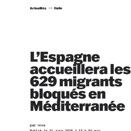
Actualités
Italie
L’Espagne
accueillera les
629 migrants
bloqués en
Méditerranée
par
nova
Publié le 11 juin 2018 à 15 h 56 min