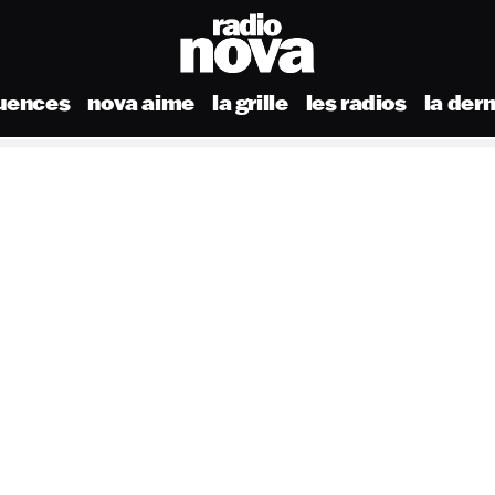
uences
nova aime
la grille
les radios
la der