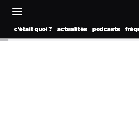
c’était quoi ?
actualités
podcasts
fréq