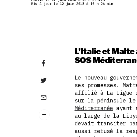
Mis à jour le 12 juin 2018 à 10 h 26 min
L’Italie et Malt
SOS Méditerrané
Le nouveau gouverne
ses promesses. Matt
affilié à La Ligue 
sur la péninsule le
Méditerranée
ayant s
au large de la Lib
devait transiter pa
aussi refusé la res