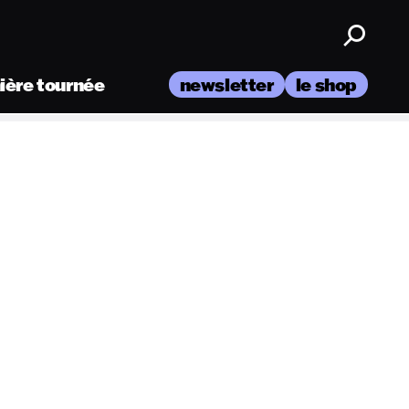
nière tournée
newsletter
le shop