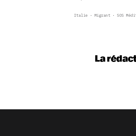
Italie
Migrant
SOS Médi
La rédac