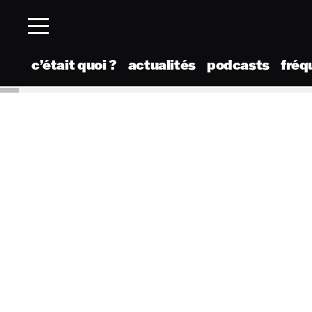
c’était quoi ?
actualités
podcasts
fréq