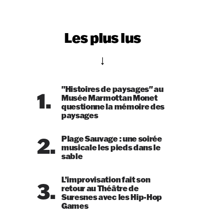
Les plus lus
"Histoires de paysages" au
1.
Musée Marmottan Monet
questionne la mémoire des
paysages
2.
Plage Sauvage : une soirée
musicale les pieds dans le
sable
L’improvisation fait son
3.
retour au Théâtre de
Suresnes avec les Hip-Hop
Games