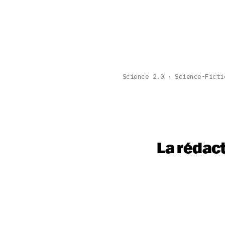
Science 2.0
Science-Ficti
La rédac