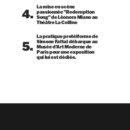
La mise en scène
4.
passionnée "Redemption
Song" de Léonora Miano au
Théâtre La Colline
La pratique protéiforme de
5.
Simone Fattal débarque au
Musée d'Art Moderne de
Paris pour une exposition
qui lui est dédiée.