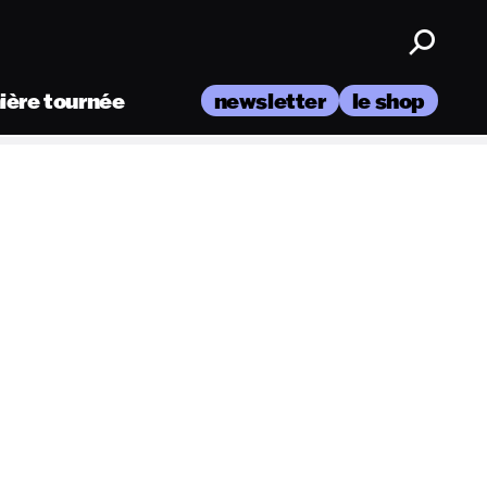
nière tournée
newsletter
le shop