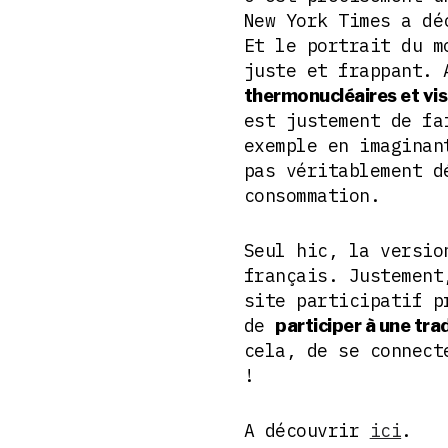
New York Times a dé
Et le portrait du m
juste et frappant.
thermonucléaires et vi
est justement de fa
exemple en imaginan
pas véritablement d
consommation.
Seul hic, la versio
français. Justement
site participatif p
de
participer à une tra
cela, de se connect
!
A découvrir
ici
.