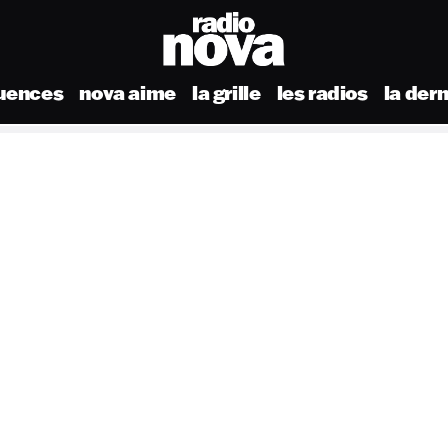
uences
nova aime
la grille
les radios
la der