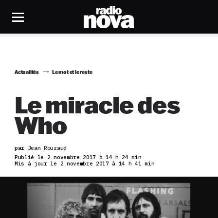
Actualités
Le mot et le reste
Le miracle des
Who
par
Jean Rouzaud
Publié le 2 novembre 2017 à 14 h 24 min
Mis à jour le 2 novembre 2017 à 14 h 41 min