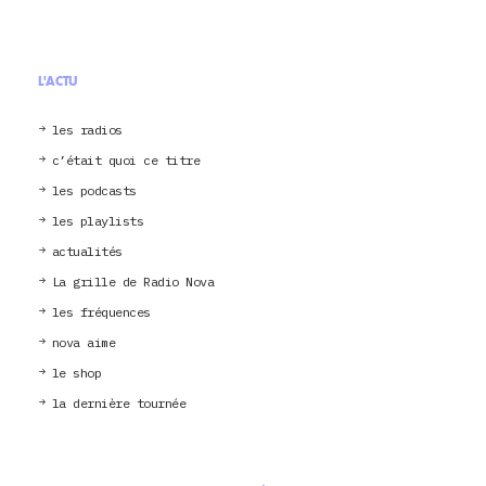
L'ACTU
les radios
c’était quoi ce titre
les podcasts
les playlists
actualités
La grille de Radio Nova
les fréquences
nova aime
le shop
la dernière tournée