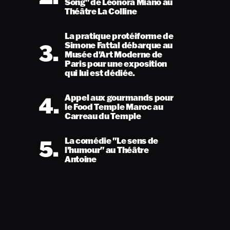
Song" de Léonora Miano au
Théâtre La Colline
La pratique protéiforme de
3.
Simone Fattal débarque au
Musée d'Art Moderne de
Paris pour une exposition
qui lui est dédiée.
4.
Appel aux gourmands pour
le Food Temple Maroc au
Carreau du Temple
5.
La comédie "Le sens de
l'humour" au Théâtre
Antoine