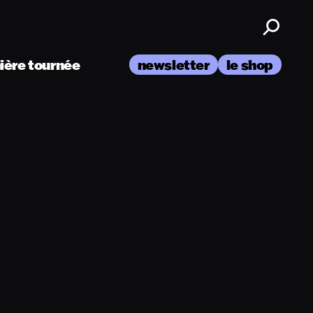
nière tournée
newsletter
le shop