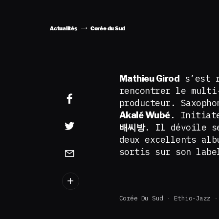
Actualités
Corée du Sud
s’est r
Mathieu Girod
rencontrer le multi
producteur. Saxopho
. Initiat
Akalé Wubé
. Il dévoile s
배씨방
deux excellents al
sortis sur son lab
Corée Du Sud
Ethio-Jazz