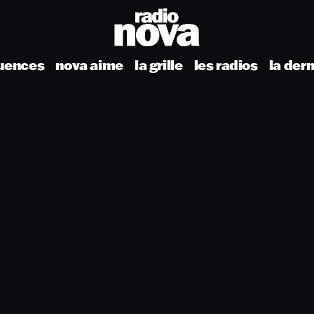
uences
nova aime
la grille
les radios
la der