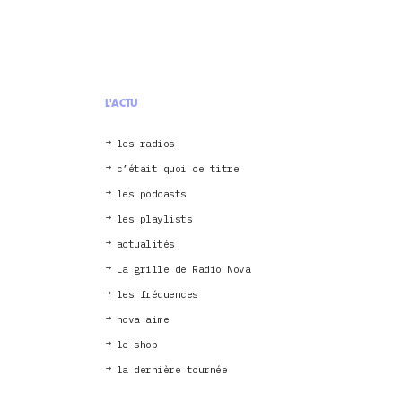
L'ACTU
les radios
c’était quoi ce titre
les podcasts
les playlists
actualités
La grille de Radio Nova
les fréquences
nova aime
le shop
la dernière tournée