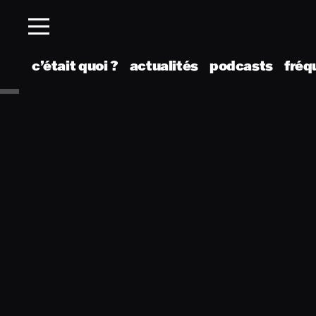
c’était quoi ?
actualités
podcasts
fréq