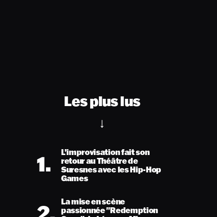
Les plus lus
L’improvisation fait son
1.
retour au Théâtre de
Suresnes avec les Hip-Hop
Games
La mise en scène
2.
passionnée "Redemption