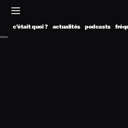
c’était quoi ?
actualités
podcasts
fréq