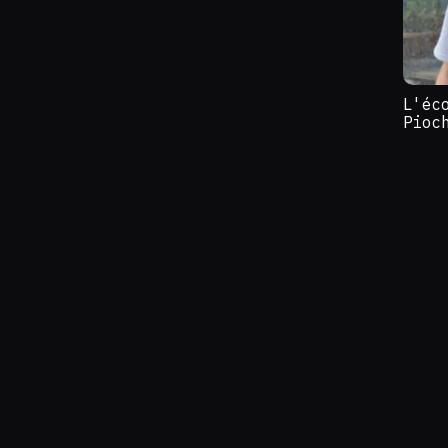
L'éc
Pioc