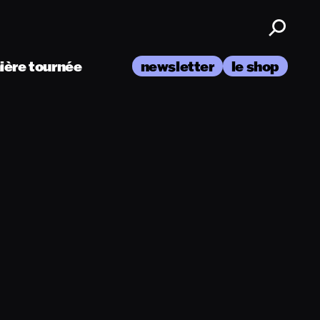
nière tournée
newsletter
le shop