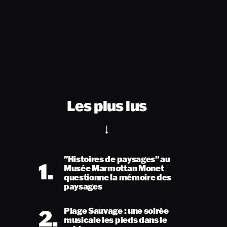
Les plus lus
"Histoires de paysages" au
1.
Musée Marmottan Monet
questionne la mémoire des
paysages
2.
Plage Sauvage : une soirée
musicale les pieds dans le