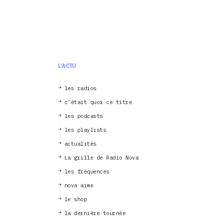
L'ACTU
les radios
c’était quoi ce titre
les podcasts
les playlists
actualités
La grille de Radio Nova
les fréquences
nova aime
le shop
la dernière tournée