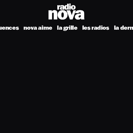
uences
nova aime
la grille
les radios
la der