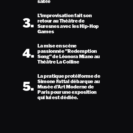
sable
L’improvisation fait son
3.
retour au Théâtre de
Suresnes avec les Hip-Hop
Games
La mise en scène
4.
passionnée "Redemption
Song" de Léonora Miano au
Théâtre La Colline
La pratique protéiforme de
5.
Simone Fattal débarque au
Musée d'Art Moderne de
Paris pour une exposition
qui lui est dédiée.