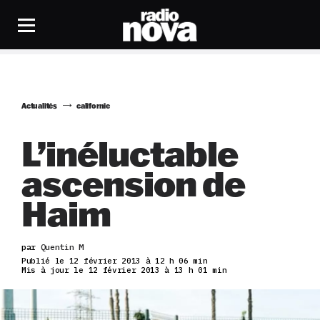
Actualités
californie
L’inéluctable
ascension de
Haim
par
Quentin M
Publié le 12 février 2013 à 12 h 06 min
Mis à jour le 12 février 2013 à 13 h 01 min