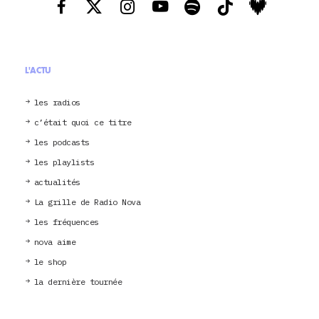
L'ACTU
les radios
c’était quoi ce titre
les podcasts
les playlists
actualités
La grille de Radio Nova
les fréquences
nova aime
le shop
la dernière tournée