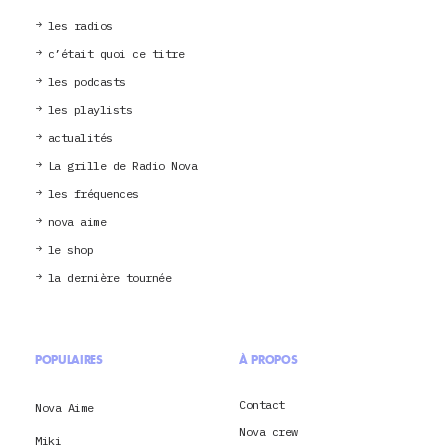
les radios
c’était quoi ce titre
les podcasts
les playlists
actualités
La grille de Radio Nova
les fréquences
nova aime
le shop
la dernière tournée
POPULAIRES
À PROPOS
Contact
Nova Aime
Nova crew
Miki