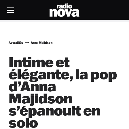
Actualités
Anna Majidson
Intime et
élégante, la pop
d’Anna
Majidson
s’épanouit en
solo