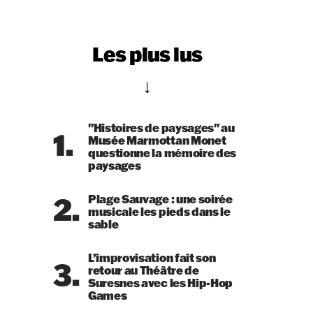
Les plus lus
"Histoires de paysages" au
1.
Musée Marmottan Monet
questionne la mémoire des
paysages
2.
Plage Sauvage : une soirée
musicale les pieds dans le
sable
L’improvisation fait son
3.
retour au Théâtre de
Suresnes avec les Hip-Hop
Games