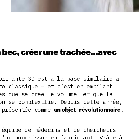
 bec, créer une trachée…avec
e
primante 3D est à la base similaire à
te classique – et c’est en empilant
es que se crée le volume, et que le
on se complexifie. Depuis cette année,
t présentée comme
.
un objet
révolutionnaire
 équipe de médecins et de chercheurs
d’un nourrisson en fabriquant, grâce à