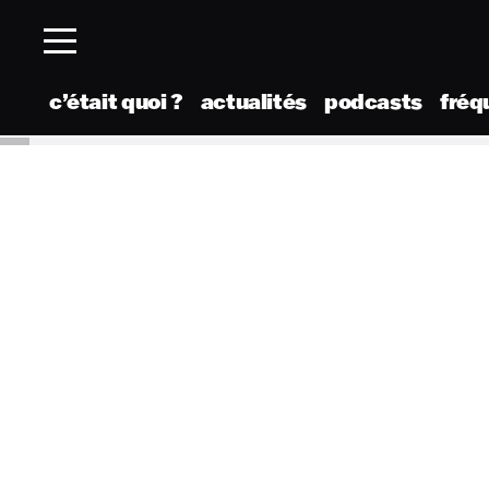
c’était quoi ?
actualités
podcasts
fréq