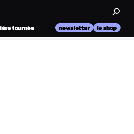
nière tournée
newsletter
le shop