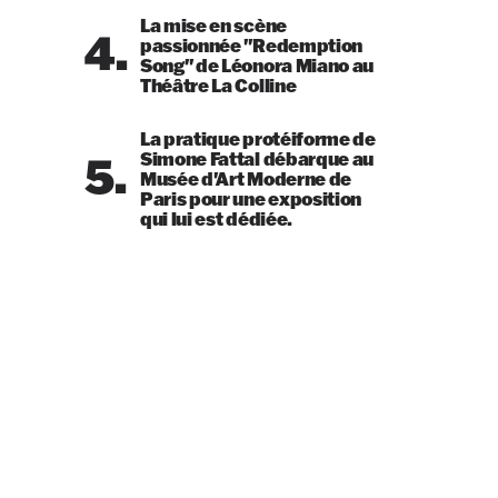
La mise en scène
4.
passionnée "Redemption
Song" de Léonora Miano au
Théâtre La Colline
La pratique protéiforme de
5.
Simone Fattal débarque au
Musée d'Art Moderne de
Paris pour une exposition
qui lui est dédiée.