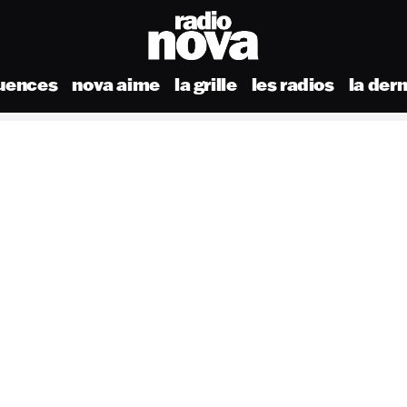
uences
nova aime
la grille
les radios
la der