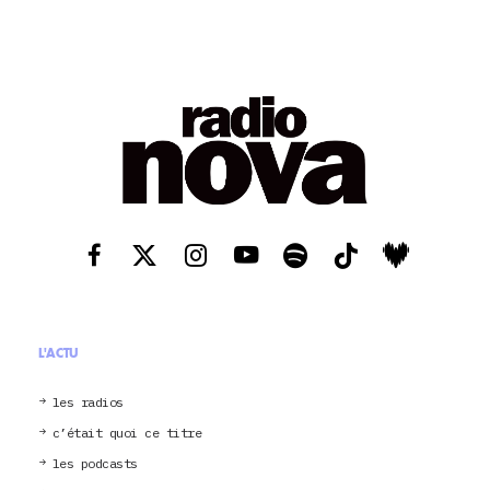
L'ACTU
les radios
c’était quoi ce titre
les podcasts