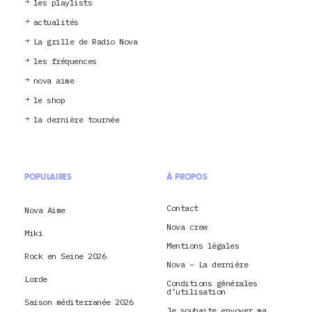
les playlists
actualités
La grille de Radio Nova
les fréquences
nova aime
le shop
la dernière tournée
POPULAIRES
À PROPOS
Contact
Nova Aime
Nova crew
Miki
Mentions légales
Rock en Seine 2026
Nova – La dernière
Lorde
Conditions générales
d’utilisation
Saison méditerranée 2026
Je souhaite envoyer ma