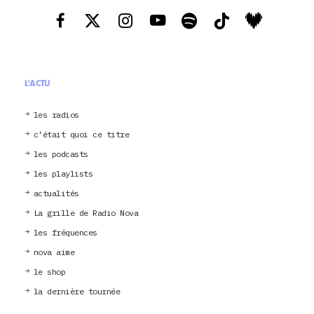
L'ACTU
les radios
c’était quoi ce titre
les podcasts
les playlists
actualités
La grille de Radio Nova
les fréquences
nova aime
le shop
la dernière tournée