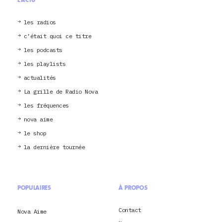
L'ACTU
les radios
c’était quoi ce titre
les podcasts
les playlists
actualités
La grille de Radio Nova
les fréquences
nova aime
le shop
la dernière tournée
POPULAIRES
À PROPOS
Contact
Nova Aime