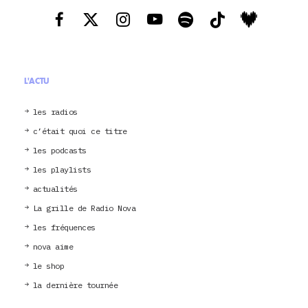
L'ACTU
les radios
c’était quoi ce titre
les podcasts
les playlists
actualités
La grille de Radio Nova
les fréquences
nova aime
le shop
la dernière tournée