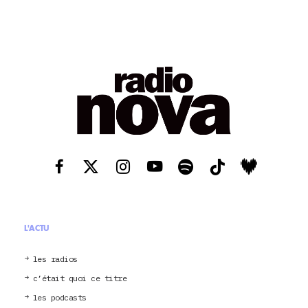
L'ACTU
les radios
c’était quoi ce titre
les podcasts