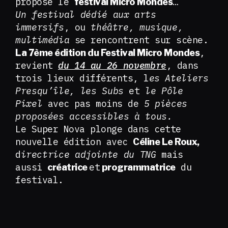
propose le
…
festival Micro Mondes
Un festival dédié aux arts
immersifs
, ou
théâtre, musique,
multimédia
se rencontrent sur scène.
,
La 7ème édition du Festival Micro Mondes
revient
du 14 au 26 novembre
, dans
trois lieux différents, l
es Ateliers
Presqu’île, les Subs
et
le Pôle
Pixel
avec pas moins de
5 pièces
proposées accessibles à tous.
Le Super Nova plonge dans cette
nouvelle édition avec
Céline Le Roux,
d
irectrice adjointe du TNG
mais
aussi
et
du
créatrice
programmatrice
festival.