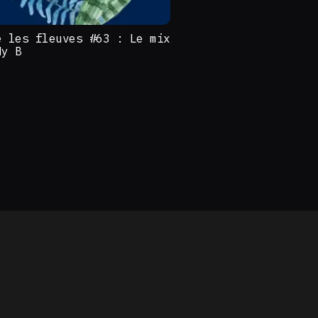
e les fleuves #63 : Le mix
My B