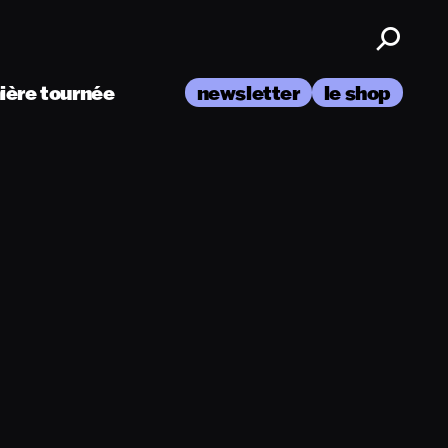
nière tournée
newsletter
le shop