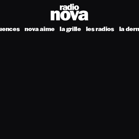
uences
nova aime
la grille
les radios
la der