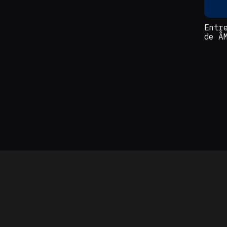
Entr
de Â