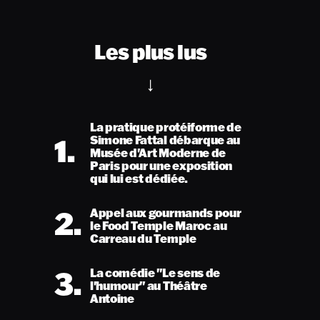
Les plus lus
La pratique protéiforme de
1.
Simone Fattal débarque au
Musée d'Art Moderne de
Paris pour une exposition
qui lui est dédiée.
2.
Appel aux gourmands pour
le Food Temple Maroc au
Carreau du Temple
3.
La comédie "Le sens de
l'humour" au Théâtre
Antoine