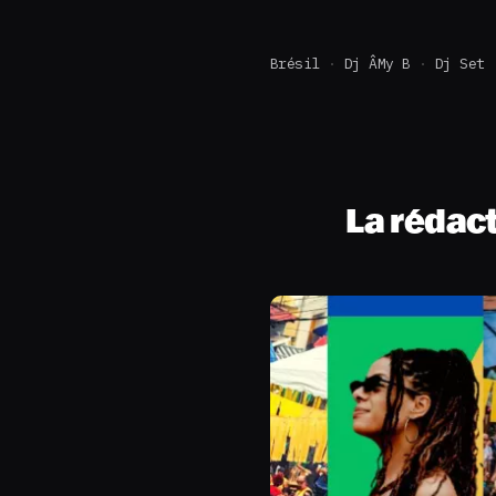
Brésil
Dj ÂMy B
Dj Set
La rédac