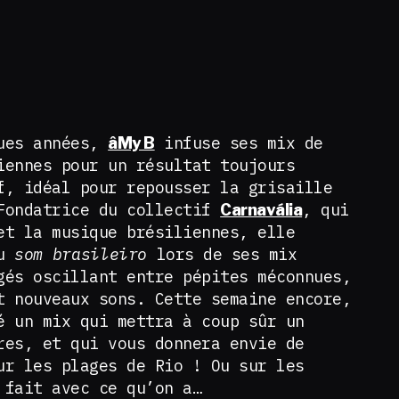
ques années,
infuse ses mix de
âMy B
iennes pour un résultat toujours
f, idéal pour repousser la grisaille
Fondatrice du collectif
, qui
Carnavália
et la musique brésiliennes, elle
du
som brasileiro
lors de ses mix
gés oscillant entre pépites méconnues,
t nouveaux sons. Cette semaine encore,
é un mix qui mettra à coup sûr un
res, et qui vous donnera envie de
ur les plages de Rio ! Ou sur les
 fait avec ce qu’on a…