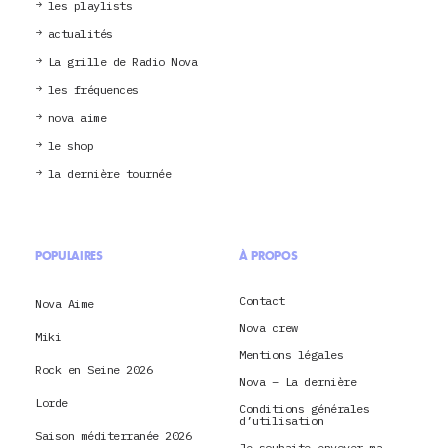
les playlists
actualités
La grille de Radio Nova
les fréquences
nova aime
le shop
la dernière tournée
POPULAIRES
À PROPOS
Contact
Nova Aime
Nova crew
Miki
Mentions légales
Rock en Seine 2026
Nova – La dernière
Lorde
Conditions générales
d’utilisation
Saison méditerranée 2026
Je souhaite envoyer ma