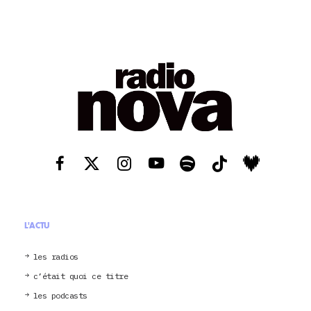
L'ACTU
les radios
c’était quoi ce titre
les podcasts