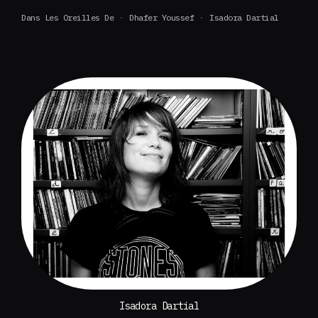
Dans Les Oreilles De
Dhafer Youssef
Isadora Dartial
Isadora Dartial