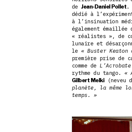
de
.
Jean-Daniel Pollet
dédié à l’expérimen
à l’insinuation méd
également émaillée 
« réalistes », de c
lunaire et désarçon
le
« Buster Keaton 
première prise de 
comme de
L’Acrobate
rythme du tango.
« 
(neveu d
Gilbert Melki
planète, la même lo
temps. »