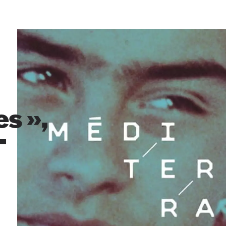
s »,
-