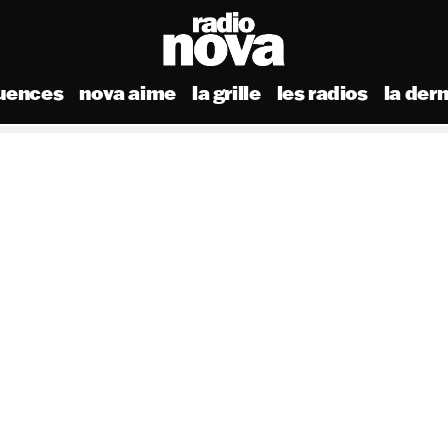
uences
nova aime
la grille
les radios
la der