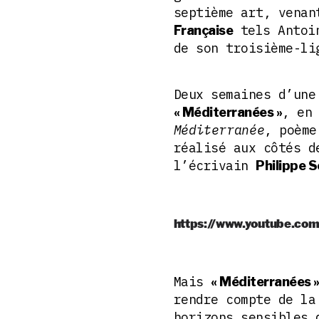
septième art, vena
tels Antoin
Française
de son troisième-li
Deux semaines d’une
, en
« Méditerranées »
Méditerranée
, poème
réalisé aux côtés 
l’écrivain
Philippe S
https://www.youtube.co
Mais
« Méditerranées 
rendre compte de la
horizons sensibles 