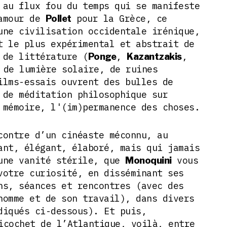
 au flux fou du temps qui se manifeste
’amour de
pour la Grèce, ce
Pollet
une civilisation occidentale irénique,
t le plus expérimental et abstrait de
 de littérature (
,
,
Ponge
Kazantzakis
 de lumière solaire, de ruines
ilms-essais ouvrent des bulles de
 de méditation philosophique sur
 mémoire, l'(im)permanence des choses.
contre d’un cinéaste méconnu, au
ant, élégant, élaboré, mais qui jamais
une vanité stérile, que
vous
Monoquini
votre curiosité, en disséminant ses
ns, séances et rencontres (avec des
homme et de son travail), dans divers
diqués ci-dessous). Et puis,
cochet de l’Atlantique, voilà, entre