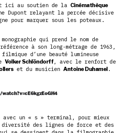
nt ici au soutien de la
Cinémathèque
e Dupont relayant la percée décisive
gne pour marquer sous les poteaux.
 monographie qui prend le nom de
 référence à son long-métrage de 1963,
 filmique d’une beauté lumineuse
de
, avec le renfort de
Volker Schlöndorff
et du musicien
.
ollers
Antoine Duhamel
m/watch?v=cE6kgzEoGH4
avec un « s » terminal, pour mieux
»
 diversité des lignes de force et des
qui se dessinent dans la filmographie