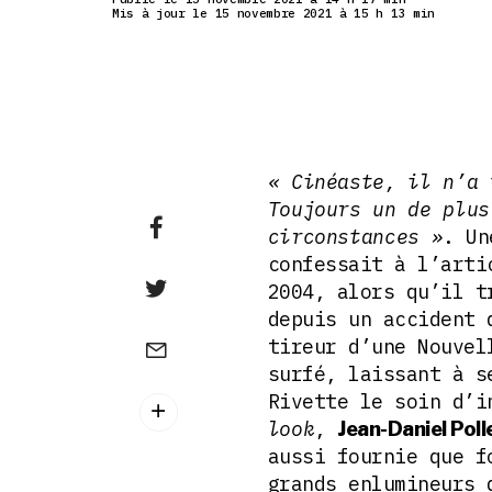
Mis à jour le 15 novembre 2021 à 15 h 13 min
« Cinéaste, il n’a 
Toujours un de plus
circonstances »
. Un
confessait à l’arti
2004, alors qu’il t
depuis un accident
tireur d’une Nouvel
surfé, laissant à s
Rivette le soin d’i
look
,
Jean-Daniel Poll
aussi fournie que f
grands enlumineurs 