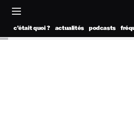
c’était quoi ?
actualités
podcasts
fréq