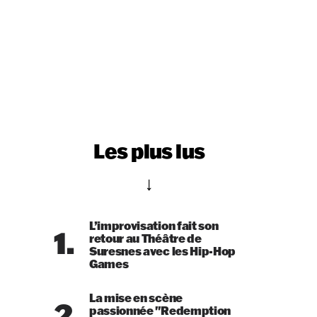
Les plus lus
L’improvisation fait son
1.
retour au Théâtre de
Suresnes avec les Hip-Hop
Games
La mise en scène
2.
passionnée "Redemption