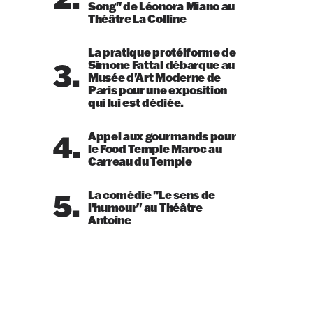
Song" de Léonora Miano au
Théâtre La Colline
La pratique protéiforme de
3.
Simone Fattal débarque au
Musée d'Art Moderne de
Paris pour une exposition
qui lui est dédiée.
4.
Appel aux gourmands pour
le Food Temple Maroc au
Carreau du Temple
5.
La comédie "Le sens de
l'humour" au Théâtre
Antoine