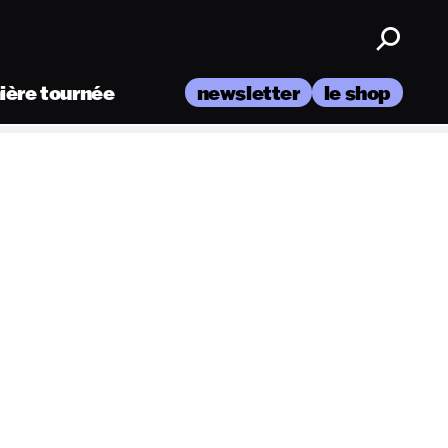
nière tournée
newsletter
le shop