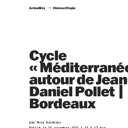
Actualités
Cinéma Utopia
Cycle
« Méditerranée
autour de Jean
Daniel Pollet |
Bordeaux
par
Nova Bordeaux
Publié le 15 novembre 2021 à 14 h 17 min