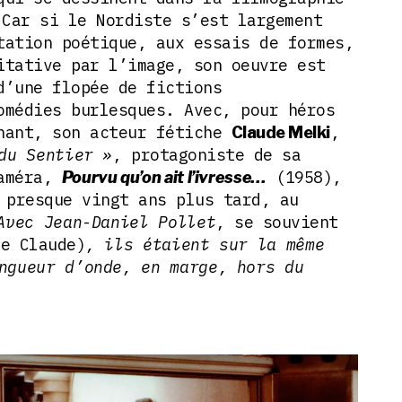
 Car si le Nordiste s’est largement
tation poétique, aux essais de formes,
itative par l’image, son oeuvre est
d’une flopée de fictions
omédies burlesques. Avec, pour héros
nant, son acteur fétiche
,
Claude Melki
du Sentier »
, protagoniste de sa
caméra,
(1958),
Pourvu qu’on ait l’ivresse…
presque vingt ans plus tard, au
Avec Jean-Daniel Pollet
, se souvient
e Claude)
, ils étaient sur la même
ngueur d’onde, en marge, hors du